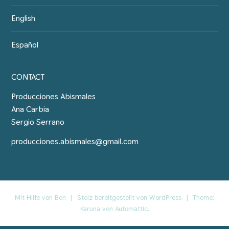
English
Español
CONTACT
Producciones Abismales
Ana Carbia
Sergio Serrano
producciones.abismales@gmail.com
Mit Hilfe von Ben
|
Stolz bereitgestellt von WordPress
|
Theme:
Karuna von
Automattic
.